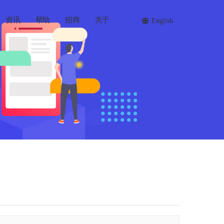
资讯
帮助
招商
关于
English